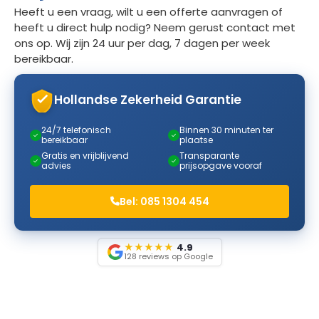
Heeft u een vraag, wilt u een offerte aanvragen of
heeft u direct hulp nodig? Neem gerust contact met
ons op. Wij zijn 24 uur per dag, 7 dagen per week
bereikbaar.
Hollandse Zekerheid Garantie
24/7 telefonisch
Binnen 30 minuten ter
✓
✓
bereikbaar
plaatse
Gratis en vrijblijvend
Transparante
✓
✓
advies
prijsopgave vooraf
Bel: 085 1304 454
★
★
★
★
★
4.9
128 reviews op Google