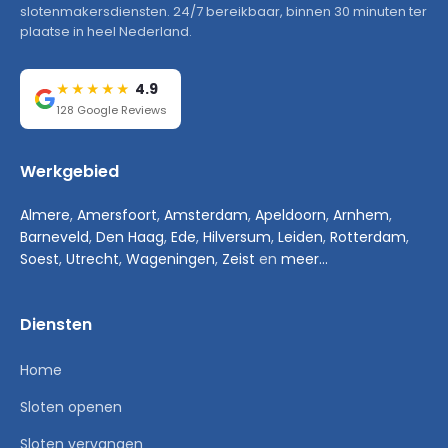
slotenmakersdiensten. 24/7 bereikbaar, binnen 30 minuten ter
plaatse in heel Nederland.
4.9
★★★★★
128 Google Reviews
Werkgebied
Almere
,
Amersfoort
,
Amsterdam
,
Apeldoorn
,
Arnhem
,
Barneveld
,
Den Haag
,
Ede
,
Hilversum
,
Leiden
,
Rotterdam
,
Soest
,
Utrecht
,
Wageningen
,
Zeist
en
meer...
Diensten
Home
Sloten openen
Sloten vervangen