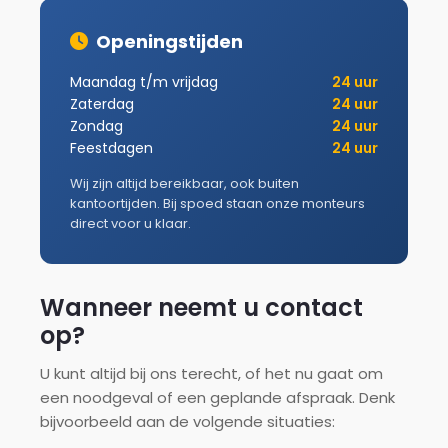
Openingstijden
Maandag t/m vrijdag
24 uur
Zaterdag
24 uur
Zondag
24 uur
Feestdagen
24 uur
Wij zijn altijd bereikbaar, ook buiten
kantoortijden. Bij spoed staan onze monteurs
direct voor u klaar.
Wanneer neemt u contact
op?
U kunt altijd bij ons terecht, of het nu gaat om
een noodgeval of een geplande afspraak. Denk
bijvoorbeeld aan de volgende situaties: