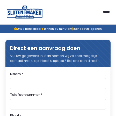
24/7 bereikbaar
Binnen 30 minuten
Schadevrij openen
Direct een aanvraag doen
Vul uw gegevens in, dan nemen wij zo snel mogelijk
contact met u op. Heeft u spoed? Bel ons dan direct.
Naam *
Telefoonnummer *
Plaats