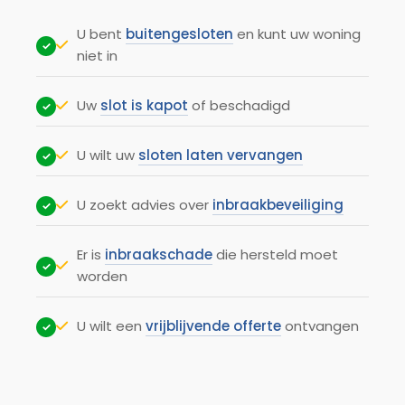
U bent
buitengesloten
en kunt uw woning
niet in
Uw
slot is kapot
of beschadigd
U wilt uw
sloten laten vervangen
U zoekt advies over
inbraakbeveiliging
Er is
inbraakschade
die hersteld moet
worden
U wilt een
vrijblijvende offerte
ontvangen