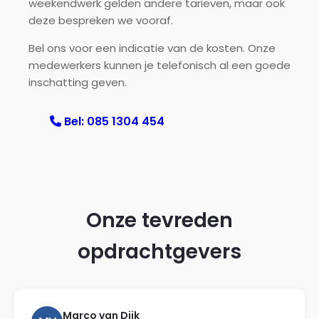
weekendwerk gelden andere tarieven, maar ook
deze bespreken we vooraf.
Bel ons voor een indicatie van de kosten. Onze
medewerkers kunnen je telefonisch al een goede
inschatting geven.
Bel: 085 1304 454
Onze tevreden
opdrachtgevers
Marco van Dijk