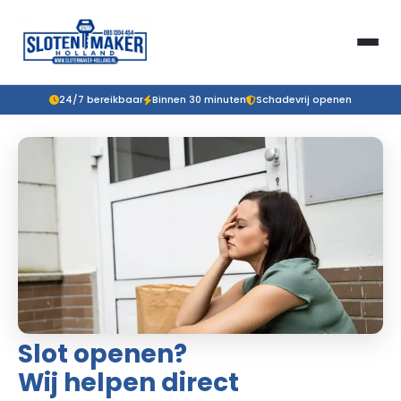
24/7 bereikbaar
Binnen 30 minuten
Schadevrij openen
Slot openen?
Wij helpen direct