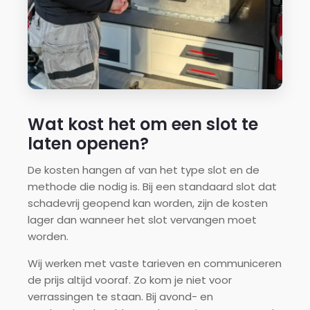
Wat kost het om een slot te
laten openen?
De kosten hangen af van het type slot en de
methode die nodig is. Bij een standaard slot dat
schadevrij geopend kan worden, zijn de kosten
lager dan wanneer het slot vervangen moet
worden.
Wij werken met vaste tarieven en communiceren
de prijs altijd vooraf. Zo kom je niet voor
verrassingen te staan. Bij avond- en