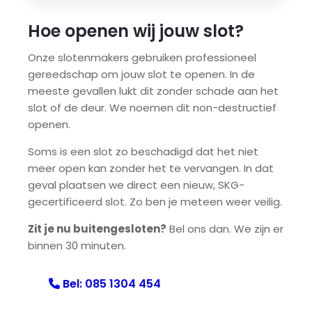
Hoe openen wij jouw slot?
Onze slotenmakers gebruiken professioneel
gereedschap om jouw slot te openen. In de
meeste gevallen lukt dit zonder schade aan het
slot of de deur. We noemen dit non-destructief
openen.
Soms is een slot zo beschadigd dat het niet
meer open kan zonder het te vervangen. In dat
geval plaatsen we direct een nieuw, SKG-
gecertificeerd slot. Zo ben je meteen weer veilig.
Zit je nu buitengesloten?
Bel ons dan. We zijn er
binnen 30 minuten.
Bel: 085 1304 454