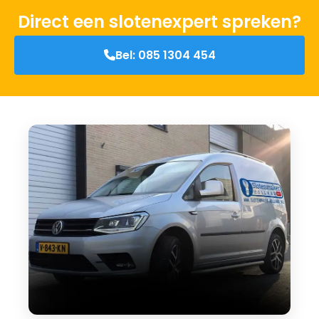
Direct een slotenexpert spreken?
Bel: 085 1304 454