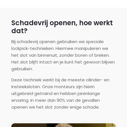
Schadevrij openen, hoe werkt
dat?
Bij schadevrij openen gebruiken we speciale
lockpick-technieken. Hiermee manipuleren we
het slot van binnenuit, zonder boren of breken.
Het slot blijft intact en je kunt het gewoon blijven
gebruiken.
Deze techniek werkt bij de meeste cilinder- en
insteeksloten. Onze monteurs zijn hierin
uitgebreid getraind en hebben jarenlange
ervaring. In meer dan 90% van de gevallen
openen we het slot zonder enige schade.