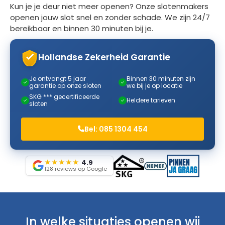
Kun je je deur niet meer openen? Onze slotenmakers
openen jouw slot snel en zonder schade. We zijn 24/7
bereikbaar en binnen 30 minuten bij je.
Hollandse Zekerheid Garantie
Je ontvangt 5 jaar
Binnen 30 minuten zijn
✓
✓
garantie op onze sloten
we bij je op locatie
SKG *** gecertificeerde
Heldere tarieven
✓
✓
sloten
Bel: 085 1304 454
★
★
★
★
★
4.9
128 reviews op Google
In welke situaties openen wij