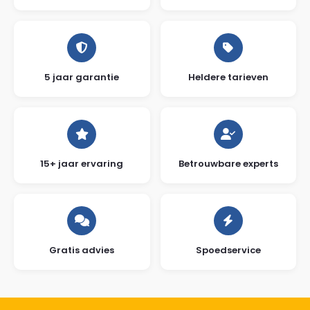
5 jaar garantie
Heldere tarieven
15+ jaar ervaring
Betrouwbare experts
Gratis advies
Spoedservice