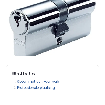
In dit artikel
Sloten met een keurmerk
Professionele plaatsing