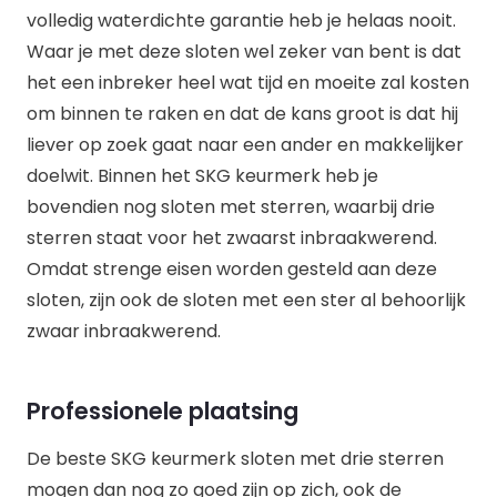
volledig waterdichte garantie heb je helaas nooit.
Waar je met deze sloten wel zeker van bent is dat
het een inbreker heel wat tijd en moeite zal kosten
om binnen te raken en dat de kans groot is dat hij
liever op zoek gaat naar een ander en makkelijker
doelwit. Binnen het SKG keurmerk heb je
bovendien nog sloten met sterren, waarbij drie
sterren staat voor het zwaarst inbraakwerend.
Omdat strenge eisen worden gesteld aan deze
sloten, zijn ook de sloten met een ster al behoorlijk
zwaar inbraakwerend.
Professionele plaatsing
De beste SKG keurmerk sloten met drie sterren
mogen dan nog zo goed zijn op zich, ook de