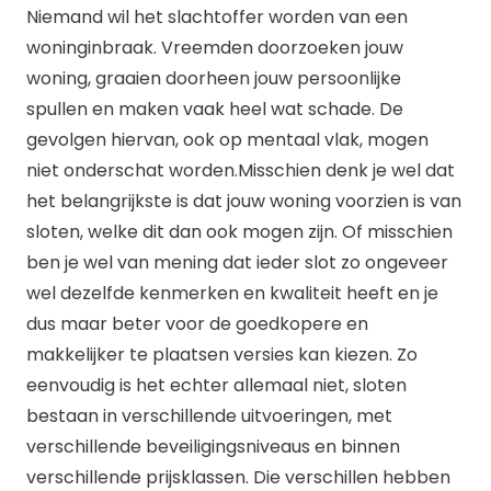
Niemand wil het slachtoffer worden van een
woninginbraak. Vreemden doorzoeken jouw
woning, graaien doorheen jouw persoonlijke
spullen en maken vaak heel wat schade. De
gevolgen hiervan, ook op mentaal vlak, mogen
niet onderschat worden.Misschien denk je wel dat
het belangrijkste is dat jouw woning voorzien is van
sloten, welke dit dan ook mogen zijn. Of misschien
ben je wel van mening dat ieder slot zo ongeveer
wel dezelfde kenmerken en kwaliteit heeft en je
dus maar beter voor de goedkopere en
makkelijker te plaatsen versies kan kiezen. Zo
eenvoudig is het echter allemaal niet, sloten
bestaan in verschillende uitvoeringen, met
verschillende beveiligingsniveaus en binnen
verschillende prijsklassen. Die verschillen hebben