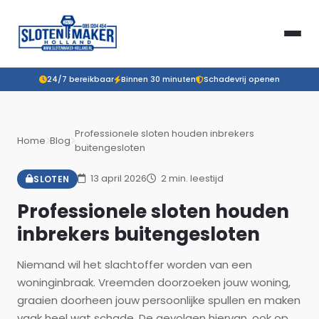
24/7 bereikbaar
Binnen 30 minuten
Schadevrij openen
Professionele sloten houden inbrekers
Home
Blog
buitengesloten
13 april 2026
2 min. leestijd
SLOTEN
Professionele sloten houden
inbrekers buitengesloten
Niemand wil het slachtoffer worden van een
woninginbraak. Vreemden doorzoeken jouw woning,
graaien doorheen jouw persoonlijke spullen en maken
vaak heel wat schade. De gevolgen hiervan, ook op