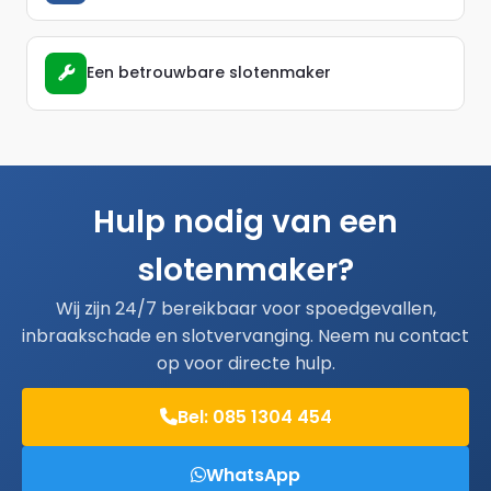
Een betrouwbare slotenmaker
Hulp nodig van een
slotenmaker?
Wij zijn 24/7 bereikbaar voor spoedgevallen,
inbraakschade en slotvervanging. Neem nu contact
op voor directe hulp.
Bel: 085 1304 454
WhatsApp