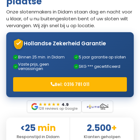
plaatse
Onze slotenmakers in Didam staan dag en nacht voor
u klaar, of u nu buitengesloten bent of uw sloten wilt
vervangen. Wij zijn snel bij u op locatie.
Hollandse Zekerheid Garantie
Binnen 25 min. in Didam
5 jaar garantie op sloten
✓
✓
Vaste prijs, geen
SKG *** gecertificeerd
✓
✓
verrassingen
Bel: 0316 781 011
★
★
★
★
★
4.9
128 reviews op Google
<25
min
2.500
+
Responstijd in Didam
Klanten geholpen