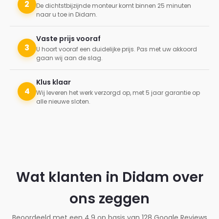
2
De dichtstbijzijnde monteur komt binnen 25 minuten
naar u toe in Didam.
Vaste prijs vooraf
3
U hoort vooraf een duidelijke prijs. Pas met uw akkoord
gaan wij aan de slag.
Klus klaar
4
Wij leveren het werk verzorgd op, met 5 jaar garantie op
alle nieuwe sloten.
Wat klanten in Didam over
ons zeggen
Beoordeeld met een 4.9 op basis van 128 Google Reviews