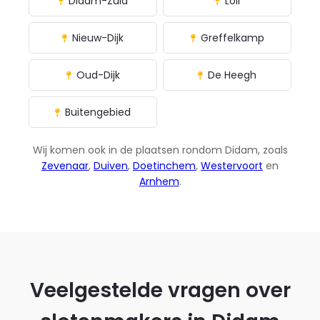
Didam-Zuid
Loil
Nieuw-Dijk
Greffelkamp
Oud-Dijk
De Heegh
Buitengebied
Wij komen ook in de plaatsen rondom Didam, zoals
Zevenaar
,
Duiven
,
Doetinchem
,
Westervoort
en
Arnhem
.
Veelgestelde vragen over