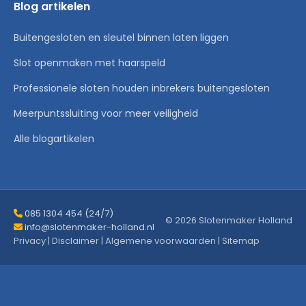
Blog artikelen
Buitengesloten en sleutel binnen laten liggen
Slot openmaken met haarspeld
Professionele sloten houden inbrekers buitengesloten
Meerpuntssluiting voor meer veiligheid
Alle blogartikelen
085 1304 454 (24/7)
© 2026 Slotenmaker Holland
info@slotenmaker-holland.nl
Privacy
|
Disclaimer
|
Algemene voorwaarden
|
Sitemap