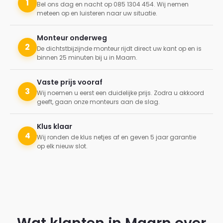
1
Bel ons dag en nacht op 085 1304 454. Wij nemen
meteen op en luisteren naar uw situatie.
Monteur onderweg
2
De dichtstbijzijnde monteur rijdt direct uw kant op en is
binnen 25 minuten bij u in Maarn.
Vaste prijs vooraf
3
Wij noemen u eerst een duidelijke prijs. Zodra u akkoord
geeft, gaan onze monteurs aan de slag.
Klus klaar
4
Wij ronden de klus netjes af en geven 5 jaar garantie
op elk nieuw slot.