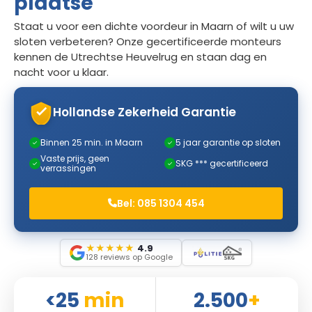
plaatse
Staat u voor een dichte voordeur in Maarn of wilt u uw
sloten verbeteren? Onze gecertificeerde monteurs
kennen de Utrechtse Heuvelrug en staan dag en
nacht voor u klaar.
Hollandse Zekerheid Garantie
Binnen 25 min. in Maarn
5 jaar garantie op sloten
✓
✓
Vaste prijs, geen
SKG *** gecertificeerd
✓
✓
verrassingen
Bel: 085 1304 454
★
★
★
★
★
4.9
128 reviews op Google
<25
min
2.500
+