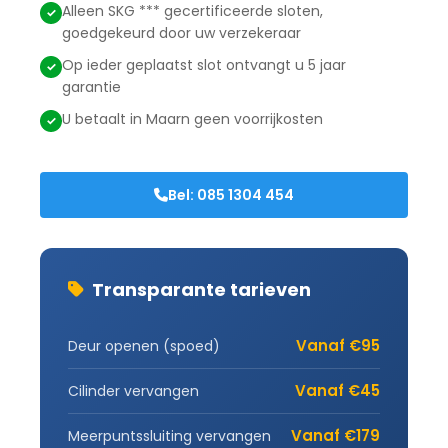
Alleen SKG *** gecertificeerde sloten,
goedgekeurd door uw verzekeraar
Op ieder geplaatst slot ontvangt u 5 jaar
garantie
U betaalt in Maarn geen voorrijkosten
Bel: 085 1304 454
Transparante tarieven
Vanaf €95
Deur openen (spoed)
Vanaf €45
Cilinder vervangen
Vanaf €179
Meerpuntssluiting vervangen