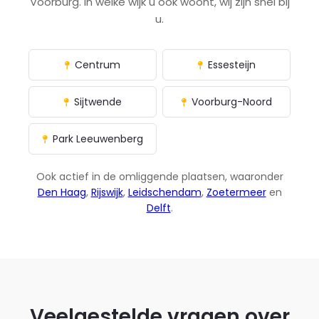
Voorburg. In welke wijk u ook woont, wij zijn snel bij
u.
Centrum
Essesteijn
Sijtwende
Voorburg-Noord
Park Leeuwenberg
Ook actief in de omliggende plaatsen, waaronder
Den Haag
,
Rijswijk
,
Leidschendam
,
Zoetermeer
en
Delft
.
Veelgestelde vragen over