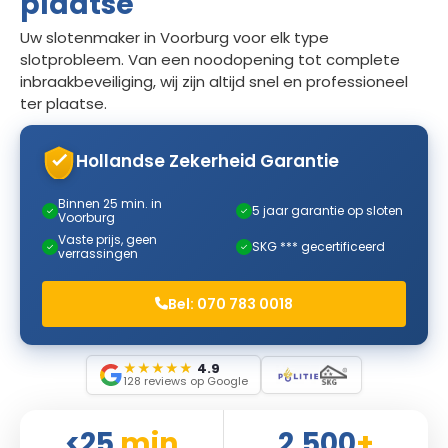
plaatse
Uw slotenmaker in Voorburg voor elk type
slotprobleem. Van een noodopening tot complete
inbraakbeveiliging, wij zijn altijd snel en professioneel
ter plaatse.
Hollandse Zekerheid Garantie
Binnen 25 min. in
5 jaar garantie op sloten
✓
✓
Voorburg
Vaste prijs, geen
SKG *** gecertificeerd
✓
✓
verrassingen
Bel: 070 783 0018
★
★
★
★
★
4.9
128 reviews op Google
<25
min
2.500
+