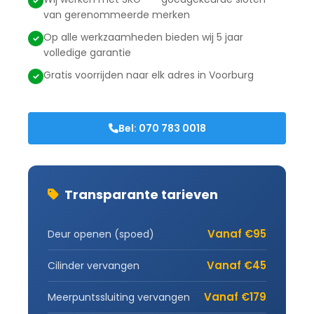
van gerenommeerde merken
Op alle werkzaamheden bieden wij 5 jaar
volledige garantie
Gratis voorrijden naar elk adres in Voorburg
Bel: 070 783 0018
Transparante tarieven
Vanaf €95
Deur openen (spoed)
Vanaf €45
Cilinder vervangen
Vanaf €179
Meerpuntssluiting vervangen