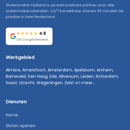
Slotenmaker Holland is uw betrouwbare partner voor alle
slotenmakersdiensten. 24/7 bereikbaar, binnen 30 minuten ter
plaatse in heel Nederland.
4.9
★★★★★
128 Google Reviews
Werkgebied
Almere
,
Amersfoort
,
Amsterdam
,
Apeldoorn
,
Arnhem
,
Barneveld
,
Den Haag
,
Ede
,
Hilversum
,
Leiden
,
Rotterdam
,
Soest
,
Utrecht
,
Wageningen
,
Zeist
en
meer...
Diensten
Home
Sloten openen