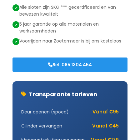
Alle sloten zijn SKG *** gecertificeerd en van
bewezen kwaliteit
5 jaar garantie op alle materialen en
werkzaamheden
Voorrijden naar Zoetermeer is bij ons kosteloos
Bel: 085 1304 454
Transparante tarieven
Vanaf €95
Deur openen (spoed)
Vanaf €45
Cilinder vervangen
Vanaf €179
Meerpuntssluiting vervangen