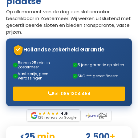
plaatse
Op elk moment van de dag een slotenmaker
beschikbaar in Zoetermeer. Wij werken uitsluitend met
gecertificeerde sloten en bieden transparante, vaste
prijzen.
Hollandse Zekerheid Garantie
Binnen 25 min. in
5 jaar garantie op sloten
✓
✓
Zoetermeer
Vaste prijs, geen
SKG *** gecertificeerd
✓
✓
verrassingen
Bel: 085 1304 454
★
★
★
★
★
4.9
128 reviews op Google
<25
min
2.500
+